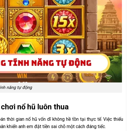
ính năng tự động
 chơi nổ hũ luôn thua
án thời gian nổ hũ vốn dĩ không hề tồn tại thực tế. Việc thiếu
ân khiến anh em đặt tiền sai chỗ một cách đáng tiếc.