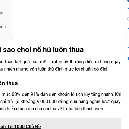
ua
thua
ì sao chơi nổ hũ luôn thua
àn toàn kết quả của mỗi lượt quay thưởng diễn ra hàng ngày.
u nhiên nhưng vẫn tuân thủ định mức lợi nhuận cố định.
ôn thua
ập mức 88% đến 91% dẫn đến khoản lỗ tích lũy tăng nhanh. Khi
chỉ trả lại khoảng 9.000.000 đồng qua hàng nghìn lượt quay.
n hiển nhiên mà nhà cái thu về từ túi tiền thành viên.
 Lớn Từ 1000 Chủ Đề