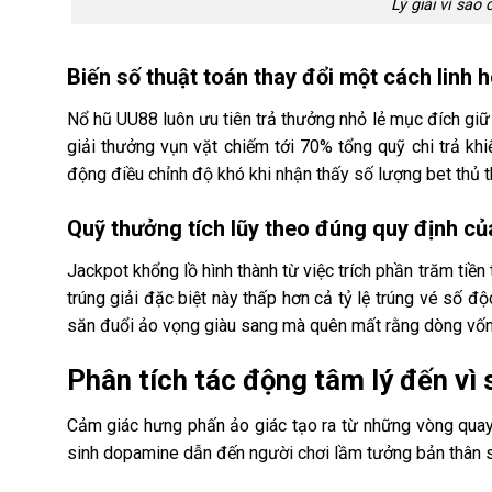
Lý giải vì sao
Biến số thuật toán thay đổi một cách linh 
Nổ hũ UU88 luôn ưu tiên trả thưởng nhỏ lẻ mục đích giữ
giải thưởng vụn vặt chiếm tới 70% tổng quỹ chi trả khi
động điều chỉnh độ khó khi nhận thấy số lượng bet thủ 
Quỹ thưởng tích lũy theo đúng quy định củ
Jackpot khổng lồ hình thành từ việc trích phần trăm tiền
trúng giải đặc biệt này thấp hơn cả tỷ lệ trúng vé số 
săn đuổi ảo vọng giàu sang mà quên mất rằng dòng vốn
Phân tích tác động tâm lý đến vì 
Cảm giác hưng phấn ảo giác tạo ra từ những vòng quay l
sinh dopamine dẫn đến người chơi lầm tưởng bản thân s