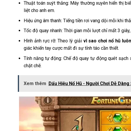
Thuật toán suýt thắng: Máy thường xuyên hiển thị bi
liệt cho anh em.
Hiệu ứng âm thanh: Tiếng tiền rơi vang dội mỗi khi th
Tốc độ quay nhanh: Thời gian mỗi lượt chỉ mất 3 giây,
Hình ảnh rực rỡ: Theo lý giải
vì sao chơi nổ hũ luô
giác khiến tay cược mất đi sự tỉnh táo cần thiết.
Tính năng tự động: Chế độ quay tự động quét sạch s
chặt chẽ.
Xem thêm
Dấu Hiệu Nổ Hũ - Người Chơi Dễ Dàn