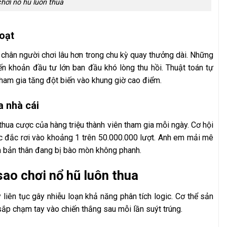
 chơi nổ hũ luôn thua
hoạt
 chân người chơi lâu hơn trong chu kỳ quay thưởng dài. Những
ến khoản đầu tư lớn ban đầu khó lòng thu hồi. Thuật toán tự
tham gia tăng đột biến vào khung giờ cao điểm.
a nhà cái
 thua cược của hàng triệu thành viên tham gia mỗi ngày. Cơ hội
độc đắc rơi vào khoảng 1 trên 50.000.000 lượt. Anh em mải mê
 bản thân đang bị bào mòn không phanh.
sao chơi nổ hũ luôn thua
iên tục gây nhiễu loạn khả năng phân tích logic. Cơ thể sản
ắp chạm tay vào chiến thắng sau mỗi lần suýt trúng.