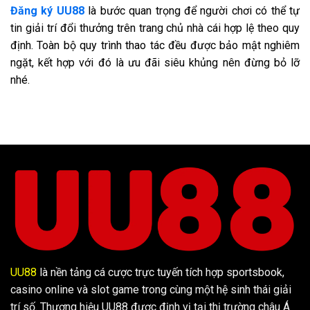
Đăng ký UU88
là bước quan trọng để người chơi có thể tự
tin giải trí đổi thưởng trên trang chủ nhà cái hợp lệ theo quy
định. Toàn bộ quy trình thao tác đều được bảo mật nghiêm
ngặt, kết hợp với đó là ưu đãi siêu khủng nên đừng bỏ lỡ
nhé.
UU88
là nền tảng cá cược trực tuyến tích hợp sportsbook,
casino online và slot game trong cùng một hệ sinh thái giải
trí số. Thương hiệu UU88 được định vị tại thị trường châu Á