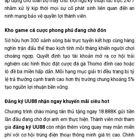
áp dụng cho toàn bộ máy chủ. Đội ngũ kỹ thuật túc trực 24/7
nhằm xử lý kịp thời mọi sự cố phát sinh liên quan đến an
ninh mạng bảo vệ quyền lợi thành viên.
Kho game cá cược phong phú đang chờ đón
Sở hữu hơn 300 sảnh sòng bài trực tuyến kết hợp cùng hàng
nghìn trận đấu thể thao kịch tính mỗi tháng khiến người chơi
choáng ngợp. Quyết định tạo tài khoản mở ra cơ hội trải
nghiệm các hình thức đặt cược đá gà Thomo đỉnh cao hoặc
lô đề ba miền hấp dẫn. Mỗi hạng mục giải trí đều trang bị tỷ
lệ trả thưởng cạnh tranh cao hơn thị trường chung khoảng 5%
tạo nguồn lợi nhuận bền vững.
Đăng ký UU88 nhận ngay khuyến mãi siêu hot
Chương trình chào mừng tân thủ tặng ngay 18.888K gửi tiền
lần đầu đang chờ đợi anh em thực hiện. Thành viên mới tham
gia
đăng ký UU88
còn nhận thêm vòng quay may mắn miễn
phí với cơ hội trúng điện thoại thông minh giá trị cao. Chính