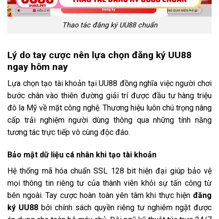
Thao tác đăng ký UU88 chuẩn
Lý do tay cược nên lựa chọn đăng ký UU88
ngay hôm nay
Lựa chọn tạo tài khoản tại UU88 đồng nghĩa việc người chơi
bước chân vào thiên đường giải trí được đầu tư hàng triệu
đô la Mỹ về mặt công nghệ. Thương hiệu luôn chú trọng nâng
cấp trải nghiệm người dùng thông qua những tính năng
tương tác trực tiếp vô cùng độc đáo.
Bảo mật dữ liệu cá nhân khi tạo tài khoản
Hệ thống mã hóa chuẩn SSL 128 bit hiện đại giúp bảo vệ
mọi thông tin riêng tư của thành viên khỏi sự tấn công từ
bên ngoài. Tay cược hoàn toàn yên tâm khi thực hiện
đăng
ký UU88
bởi chính sách quyền riêng tư nghiêm ngặt được