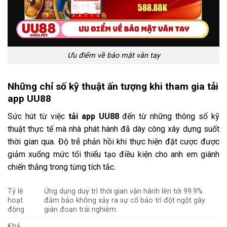
Ưu điểm về bảo mật vân tay
Những chỉ số kỹ thuật ấn tượng khi tham gia tải
app UU88
Sức hút từ việc
tải app UU88
đến từ những thông số kỹ
thuật thực tế mà nhà phát hành đã dày công xây dựng suốt
thời gian qua. Độ trễ phản hồi khi thực hiện đặt cược được
giảm xuống mức tối thiểu tạo điều kiện cho anh em giành
chiến thắng trong từng tích tắc.
Tỷ lệ
Ứng dụng duy trì thời gian vận hành lên tới 99.9%
hoạt
đảm bảo không xảy ra sự cố bảo trì đột ngột gây
động
gián đoạn trải nghiệm.
Khả