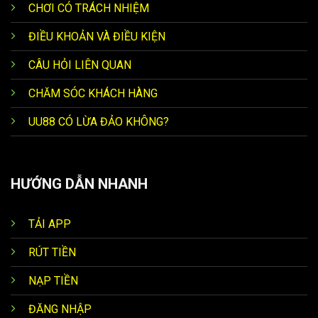
CHƠI CÓ TRÁCH NHIỆM
ĐIỀU KHOẢN VÀ ĐIỀU KIỆN
CÂU HỎI LIÊN QUAN
CHĂM SÓC KHÁCH HÀNG
UU88 CÓ LỪA ĐẢO KHÔNG?
HƯỚNG DẪN NHANH
TẢI APP
RÚT TIỀN
NẠP TIỀN
ĐĂNG NHẬP