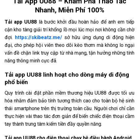
Tải App UU88 – Khám Phá Thao Tác
Nhanh, Miễn Phí 100%
Tải app UU88
là bước khởi đầu hoàn hảo để anh em tiếp
cận kho tàng giải trí khổng lồ mọi lúc mọi nơi không cần chờ
đợi.
https://skibeatz.me/
sở hữu ứng dụng di động hiện
đại, cho phép hội viên theo dõi kèo thơm mà không lo ngại
vấn đề chặn link truy cập từ nhà mạng, tận hưởng những tính
năng thông minh cực đã.
Tải app UU88 linh hoạt cho dòng máy di động
phổ biến
Quy trình cài đặt phần mềm thương hiệu UU88 được tối ưu
hóa nhằm đảm bảo tính tương thích cao cho toàn bộ hệ sinh
thái smartphone trên thị trường toàn cầu. Người chơi chỉ cần
thực hiện vài thao tác đơn giản để biến chiếc điện thoại cầm
tay thành trung tâm kiếm tiền đầy quyền năng.
Tải app UU88 cho điện thoại chạy hệ điều hành Android