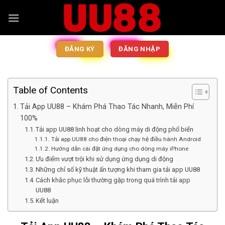
ĐĂNG KÝ
ĐĂNG NHẬP
Table of Contents
Tải App UU88 – Khám Phá Thao Tác Nhanh, Miễn Phí
100%
Tải app UU88 linh hoạt cho dòng máy di động phổ biến
Tải app UU88 cho điện thoại chạy hệ điều hành Android
Hướng dẫn cài đặt ứng dụng cho dòng máy iPhone
Ưu điểm vượt trội khi sử dụng ứng dụng di động
Những chỉ số kỹ thuật ấn tượng khi tham gia tải app UU88
Cách khắc phục lỗi thường gặp trong quá trình tải app
UU88
Kết luận