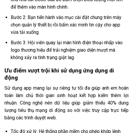
để thêm vào màn hình chính.
Bước 2: Bạn tiến hành vào mục cài đặt chung trên máy
chọn quản lý thiết bị rồi bấm xác minh tin cậy cho app
vừa tải xuống.
Bước 3: Hội viên quay lại màn hình điện thoại nhấp vào
logo thương hiệu để trải nghiệm giao diện mượt mà
không xảy ra tình trạng giật lag.
Ưu điểm vượt trội khi sử dụng ứng dụng di
động
Sử dụng app mang lại sự riêng tư tối đa giúp anh em hoàn
toàn làm chủ thời gian sinh hoạt kết hợp kiếm thêm lợi
nhuận. Công nghệ nén dữ liệu giúp giảm thiểu 40% dung
lượng tiêu thụ mạng di động so với việc truy cập trực tiếp
bằng các trình duyệt web.
Tốc độ xử lý: Hệ thống phần mềm cho phép khớp lệnh