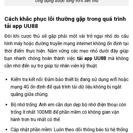
Ứng dụng được lòng 95% bet thủ
Cách khắc phục lỗi thường gặp trong quá trình
tải app UU88
Đôi khi cược thủ sẽ gặp phải một vài trở ngại nhỏ do cấu
hình máy hoặc đường truyền mạng internet không ổn định tại
thời điểm thực hiện. Nắm vững các mẹo nhỏ dưới đây giúp
bạn nhanh chóng hoàn thành việc
tải app UU88
mà không
cần nhờ đến sự trợ giúp từ nhân viên kỹ thuật.
Kiểm tra kết nối: Đảm bảo thiết bị đang sử dụng wifi hoặc
mạng 4G ổn định để quá trình tải dữ liệu không bị ngắt
quãng giữa chừng.
Bộ nhớ trống: Anh em cần dọn dẹp bộ nhớ điện thoại còn
trống ít nhất 100MB để phần mềm có không gian vận
hành trơn tru nhất có thể.
Cập nhật phần mềm: Luôn theo dõi thông báo từ hệ thống