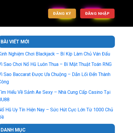
ĐĂNG KÝ
ĐĂNG NHẬP
BÀI VIẾT MỚI
Kinh Nghiệm Chơi Blackjack – Bí Kíp Làm Chủ Ván Đấu
Vì Sao Chơi Nổ Hũ Luôn Thua – Bí Mật Thuật Toán RNG
Vì Sao Baccarat Được Ưa Chuộng – Dẫn Lối Đến Thành
Công
Tìm Hiểu Về Sảnh Ae Sexy – Nhà Cung Cấp Casino Tại
UU88
Nổ Hũ Uy Tín Hiện Nay – Sức Hút Cực Lớn Từ 1000 Chủ
Đề
DANH MỤC