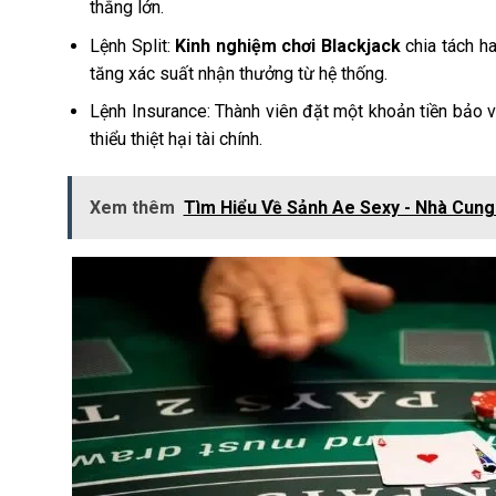
thắng lớn.
Lệnh Split:
Kinh nghiệm chơi Blackjack
chia tách ha
tăng xác suất nhận thưởng từ hệ thống.
Lệnh Insurance: Thành viên đặt một khoản tiền bảo v
thiểu thiệt hại tài chính.
Xem thêm
Tìm Hiểu Về Sảnh Ae Sexy - Nhà Cung